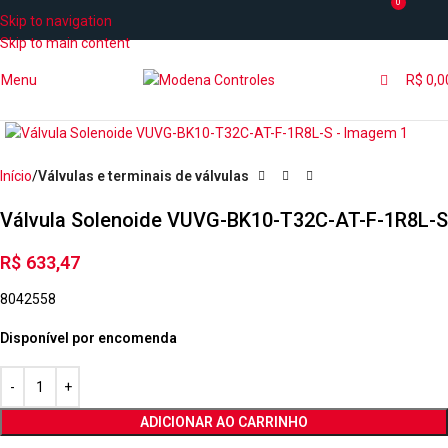
0
Skip to navigation
Skip to main content
Menu
R$
0,0
Início
Válvulas e terminais de válvulas
Válvula Solenoide VUVG-BK10-T32C-AT-F-1R8L-S
R$
633,47
8042558
Disponível por encomenda
ADICIONAR AO CARRINHO