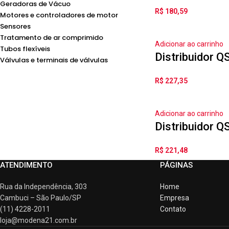
Geradoras de Vácuo
R$
180,59
Motores e controladores de motor
Sensores
Tratamento de ar comprimido
Adicionar ao carrinho
Tubos flexíveis
Distribuidor 
Válvulas e terminais de válvulas
R$
227,35
Adicionar ao carrinho
Distribuidor 
R$
221,48
ATENDIMENTO
PÁGINAS
Rua da Independência, 303
Home
Cambuci – São Paulo/SP
Empresa
(11) 4228-2011
Contato
loja@modena21.com.br