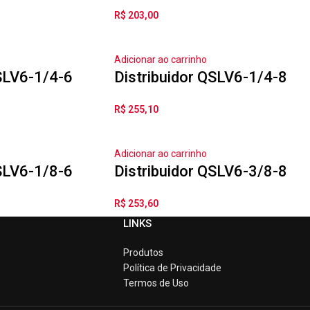
R$
203,00
Adicionar ao carrinho
QSLV6-1/4-6
Distribuidor QSLV6-1/4-8
R$
255,10
Adicionar ao carrinho
QSLV6-1/8-6
Distribuidor QSLV6-3/8-8
R$
253,60
LINKS
Produtos
Política de Privacidade
Termos de Uso