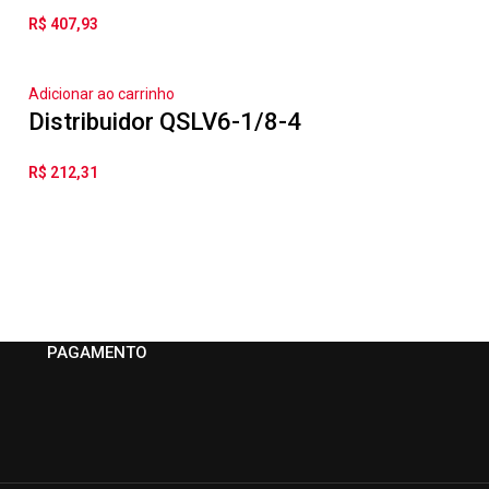
R$
407,93
Adicionar ao carrinho
Distribuidor QSLV6-1/8-4
R$
212,31
PAGAMENTO