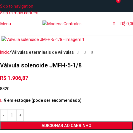
0
Skip to navigation
Skip to main content
Menu
R$
0,0
Início
Válvulas e terminais de válvulas
Válvula solenoide JMFH-5-1/8
R$
1.906,87
8820
9 em estoque (pode ser encomendado)
ADICIONAR AO CARRINHO