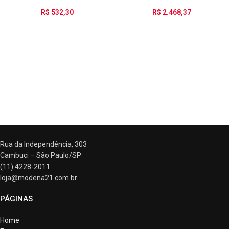
R$
532,30
R$
2.468,37
ATENDIMENTO
Rua da Independência, 303
Cambuci – São Paulo/SP
(11) 4228-2011
loja@modena21.com.br
PÁGINAS
Home