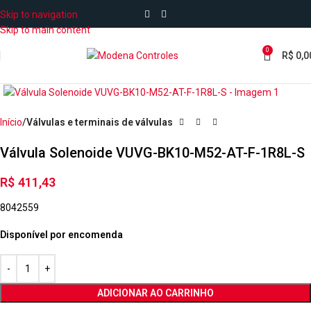
Skip to navigation
Skip to main content
0
R$
0,0
Início
Válvulas e terminais de válvulas
Válvula Solenoide VUVG-BK10-M52-AT-F-1R8L-S
R$
411,43
8042559
Disponível por encomenda
ADICIONAR AO CARRINHO