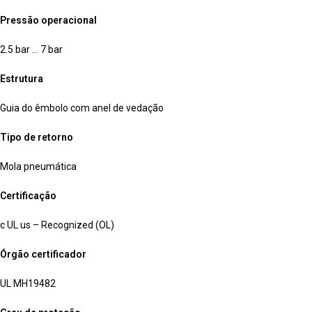
Pressão operacional
2.5 bar … 7 bar
Estrutura
Guia do êmbolo com anel de vedação
Tipo de retorno
Mola pneumática
Certificação
c UL us – Recognized (OL)
Órgão certificador
UL MH19482