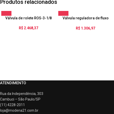
Produtos relacionados
Válvula de rolete ROS-3-1/8
Válvula reguladora de fluxo
unidirecional GR-1/2
R$
2.468,37
R$
1.306,97
ATENDIMENTO
Rua da Independência, 303
Cambuci – São Paulo/SP
(11) 4228-2011
loja@modena21.com.br