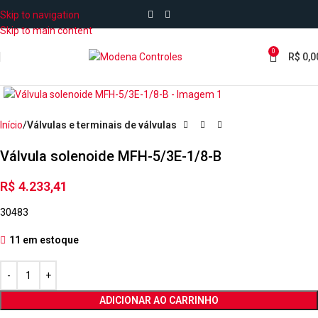
Skip to navigation
Skip to main content
0
R$
0,0
Início
Válvulas e terminais de válvulas
Válvula solenoide MFH-5/3E-1/8-B
R$
4.233,41
30483
11 em estoque
ADICIONAR AO CARRINHO