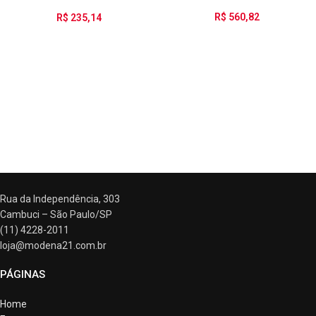
24/42-50/60
R$
560,82
R$
235,14
ATENDIMENTO
Rua da Independência, 303
Cambuci – São Paulo/SP
(11) 4228-2011
loja@modena21.com.br
PÁGINAS
Home