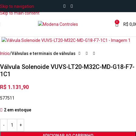
Skip to navigation
Skip to main content
0
R$
0,0
Início
Válvulas e terminais de válvulas
Válvula Solenoide VUVS-LT20-M32C-MD-G18-F7-
1C1
R$
1.131,90
577511
2 em estoque
ADICIONAR AO CARRINHO