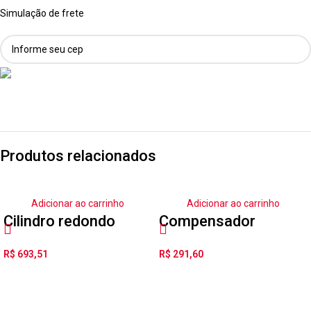
Simulação de frete
Produtos relacionados
Adicionar ao carrinho
Adicionar ao carrinho
Cilindro redondo
Compensador
DSNU-32-125-P-A
Angular FK-
R$
693,51
R$
291,60
M10X1,25