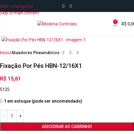
Skip to navigation
Skip to main content
0
R$
0,0
Início
Atuadores Pneumáticos
Fixação Por Pés HBN-12/16X1
R$
15,61
5125
1 em estoque (pode ser encomendado)
ADICIONAR AO CARRINHO