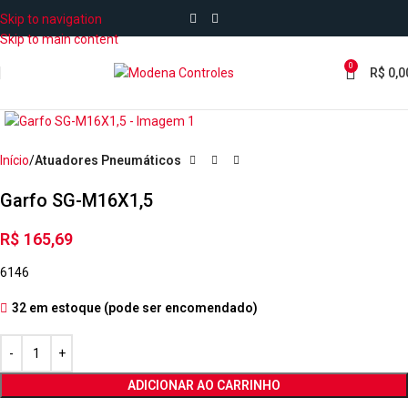
Skip to navigation
Skip to main content
0
R$
0,0
Início
Atuadores Pneumáticos
Garfo SG-M16X1,5
R$
165,69
6146
32 em estoque (pode ser encomendado)
ADICIONAR AO CARRINHO