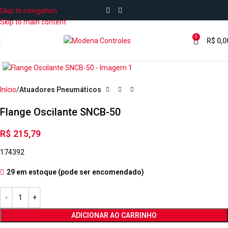
Skip to navigation
Skip to main content
0
R$
0,0
Início
Atuadores Pneumáticos
Flange Oscilante SNCB-50
R$
215,79
174392
29 em estoque (pode ser encomendado)
ADICIONAR AO CARRINHO