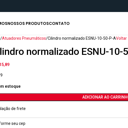
MOS
NOSSOS PRODUTOS
CONTATO
o
Atuadores Pneumáticos
Cilindro normalizado ESNU-10-50-P-A
Voltar
ilindro normalizado ESNU-10-
15,89
59
em estoque
ADICIONAR AO CARRINH
lação de frete