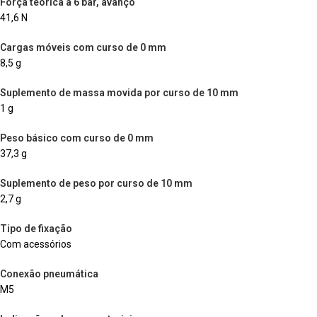
Força teórica a 6 bar, avanço
41,6 N
Cargas móveis com curso de 0 mm
8,5 g
Suplemento de massa movida por curso de 10 mm
1 g
Peso básico com curso de 0 mm
37,3 g
Suplemento de peso por curso de 10 mm
2,7 g
Tipo de fixação
Com acessórios
Conexão pneumática
M5