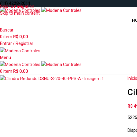
(11) 4228-2011
Skip to navigation
Skip to main content
H
Buscar
0
item
R$
0,00
Entrar / Registrar
Menu
0
item
R$
0,00
Iníci
Ci
R$
4
522
Disp