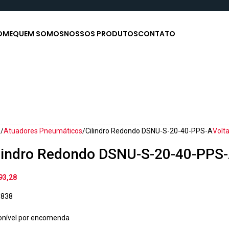
OME
QUEM SOMOS
NOSSOS PRODUTOS
CONTATO
o
Atuadores Pneumáticos
Cilindro Redondo DSNU-S-20-40-PPS-A
Volt
lindro Redondo DSNU-S-20-40-PPS
93,28
5838
onível por encomenda