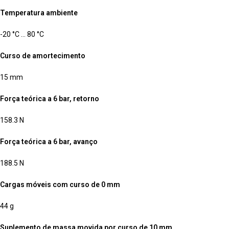
Temperatura ambiente
-20 °C … 80 °C
Curso de amortecimento
15 mm
Força teórica a 6 bar, retorno
158.3 N
Força teórica a 6 bar, avanço
188.5 N
Cargas móveis com curso de 0 mm
44 g
Suplemento de massa movida por curso de 10 mm