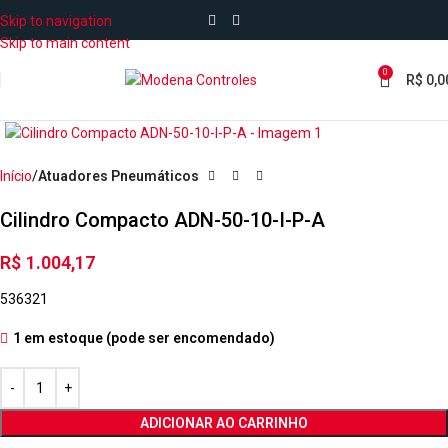
Skip to navigation
Skip to main content
0
R$
0,0
Início
Atuadores Pneumáticos
Cilindro Compacto ADN-50-10-I-P-A
R$
1.004,17
536321
1 em estoque (pode ser encomendado)
ADICIONAR AO CARRINHO