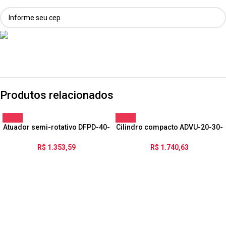
Produtos relacionados
Atuador semi-rotativo DFPD-40-
Cilindro compacto ADVU-20-30-
RP-90-RD-F0507-R3-EP
P-A
R$
1.353,59
R$
1.740,63