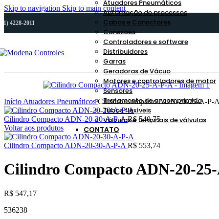
Atuadores Pneumáticos
Skip to navigation
Skip to main content
Automação de processos
Cabos e Conectores
(11) 4228-2011
Conexões
Controladores e software
Distribuidores
Garras
Geradoras de Vácuo
Motores e controladores de motor
Sensores
Tratamento de ar comprimido
Início
Atuadores Pneumáticos
Cilindro Compacto ADN-20-25-A-P-
Tubos flexíveis
Cilindro Compacto ADN-20-20-A-P-A
R$
540,75
Válvulas e terminais de válvulas
Voltar aos produtos
CONTATO
Cilindro Compacto ADN-20-30-A-P-A
R$
553,74
Cilindro Compacto ADN-20-25
R$
547,17
536238