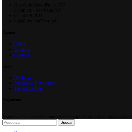
Rua da Independência, 303
Cambuci – São Paulo/SP
(11) 4228-2011
loja@modena21.com.br
Páginas
Home
Empresa
Contato
Links
Produtos
Política de Privacidade
Termos de Uso
Pagamento
Módena 4.0 Soluções em Automação e Controles Industriais Ltda.
Todos os direit
Buscar