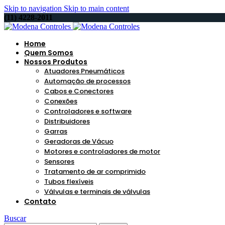
Skip to navigation
Skip to main content
(11) 4228-2011
Home
Quem Somos
Nossos Produtos
Atuadores Pneumáticos
Automação de processos
Cabos e Conectores
Conexões
Controladores e software
Distribuidores
Garras
Geradoras de Vácuo
Motores e controladores de motor
Sensores
Tratamento de ar comprimido
Tubos flexíveis
Válvulas e terminais de válvulas
Contato
Buscar