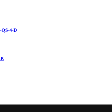
5-QS-4-D
-B