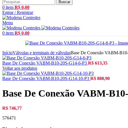
Buscar
0
item
R$
0,00
Entrar / Registrar
Menu
0
item
R$
0,00
Início
Válvulas e terminais de válvulas
Base De Conexão VABM-B10-
Base De Conexão VABM-B10-20S-G14-6-P3
R$
613,35
Voltar aos produtos
Base De Conexão VABM-B10-20S-G14-10-P3
R$
880,90
Base De Conexão VABM-B10-
R$
746,77
576471