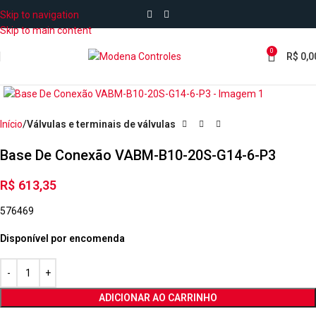
Skip to navigation
Skip to main content
0
R$
0,0
Início
Válvulas e terminais de válvulas
Base De Conexão VABM-B10-20S-G14-6-P3
R$
613,35
576469
Disponível por encomenda
ADICIONAR AO CARRINHO