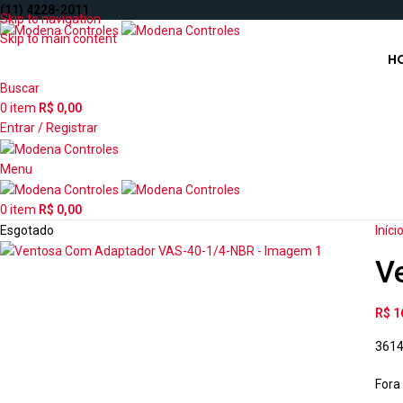
(11) 4228-2011
Skip to navigation
Skip to main content
H
Buscar
0
item
R$
0,00
Entrar / Registrar
Menu
0
item
R$
0,00
Esgotado
Iníci
V
R$
1
361
Fora