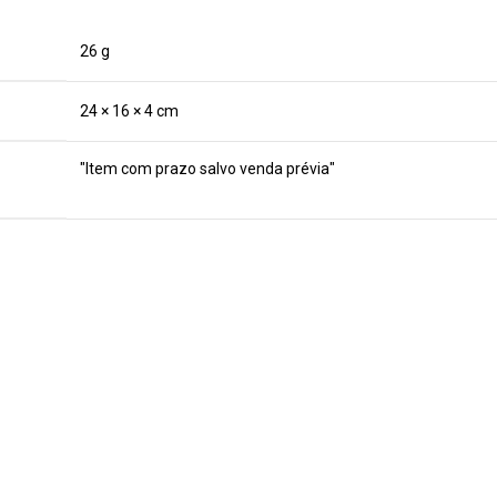
26 g
24 × 16 × 4 cm
"Item com prazo salvo venda prévia"