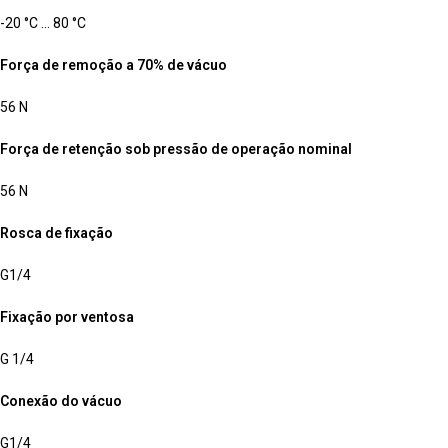
-20 °C … 80 °C
Força de remoção a 70% de vácuo
56 N
Força de retenção sob pressão de operação nominal
56 N
Rosca de fixação
G1/4
Fixação por ventosa
G 1/4
Conexão do vácuo
G1/4