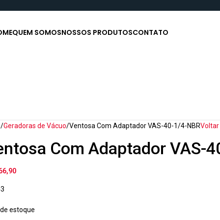
OME
QUEM SOMOS
NOSSOS PRODUTOS
CONTATO
o
Geradoras de Vácuo
Ventosa Com Adaptador VAS-40-1/4-NBR
Voltar
entosa Com Adaptador VAS-4
66,90
43
 de estoque