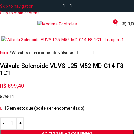
Skip to navigation
Skip to main content
0
R$
0,0
Início
Válvulas e terminais de válvulas
Válvula Solenoide VUVS-L25-M52-MD-G14-F8-
1C1
R$
899,40
575511
15 em estoque (pode ser encomendado)
ADICIONAR AO CARRINHO