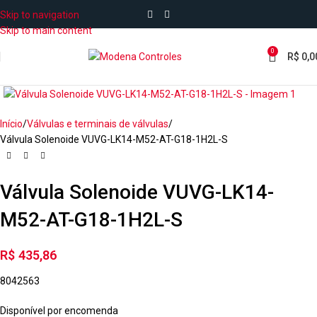
Skip to navigation
Skip to main content
0
R$
0,0
Início
Válvulas e terminais de válvulas
Válvula Solenoide VUVG-LK14-M52-AT-G18-1H2L-S
Válvula Solenoide VUVG-LK14-
M52-AT-G18-1H2L-S
R$
435,86
8042563
Disponível por encomenda