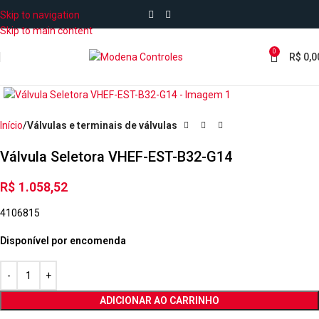
Skip to navigation
Skip to main content
0
R$
0,0
Início
Válvulas e terminais de válvulas
Válvula Seletora VHEF-EST-B32-G14
R$
1.058,52
4106815
Disponível por encomenda
ADICIONAR AO CARRINHO