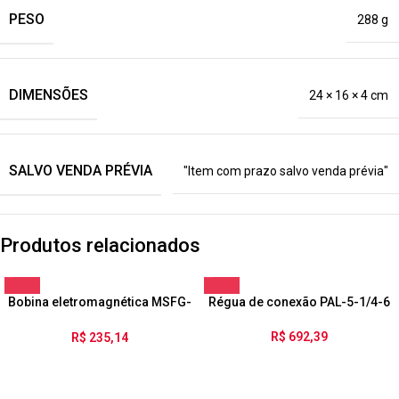
PESO
288 g
DIMENSÕES
24 × 16 × 4 cm
SALVO VENDA PRÉVIA
"Item com prazo salvo venda prévia"
Produtos relacionados
Bobina eletromagnética MSFG-
Régua de conexão PAL-5-1/4-6
24/42-50/60
R$
692,39
R$
235,14