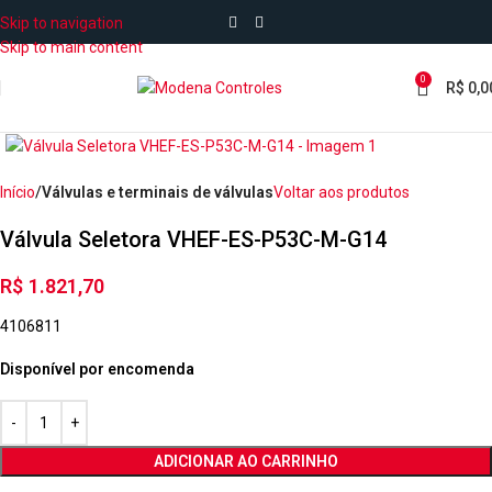
Skip to navigation
Skip to main content
0
R$
0,0
Início
Válvulas e terminais de válvulas
Voltar aos produtos
Válvula Seletora VHEF-ES-P53C-M-G14
R$
1.821,70
4106811
Disponível por encomenda
ADICIONAR AO CARRINHO