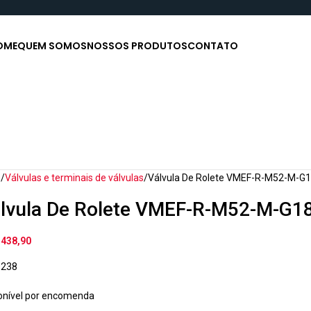
OME
QUEM SOMOS
NOSSOS PRODUTOS
CONTATO
o
Válvulas e terminais de válvulas
Válvula De Rolete VMEF-R-M52-M-G
lvula De Rolete VMEF-R-M52-M-G1
.438,90
9238
onível por encomenda