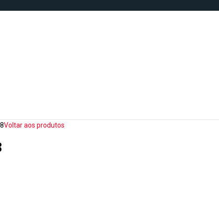
18
Voltar aos produtos
8