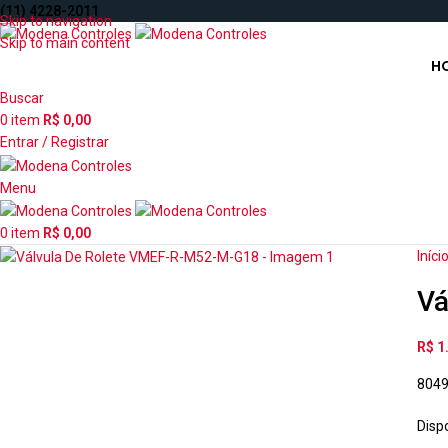
(11) 4228-2011
Skip to navigation
Skip to main content
H
Buscar
0
item
R$
0,00
Entrar / Registrar
Menu
0
item
R$
0,00
Iníci
Vá
R$
1
804
Disp