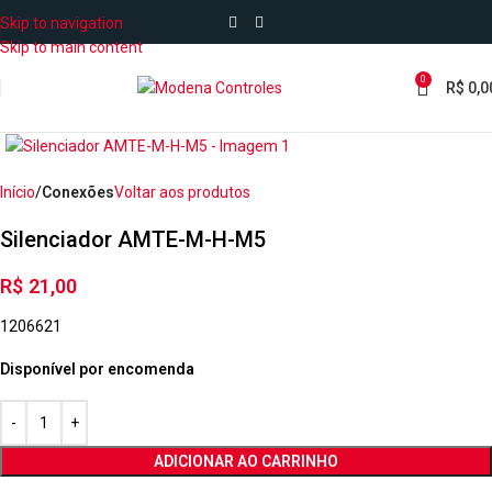
Skip to navigation
Skip to main content
0
R$
0,0
Início
Conexões
Voltar aos produtos
Silenciador AMTE-M-H-M5
R$
21,00
1206621
Disponível por encomenda
ADICIONAR AO CARRINHO