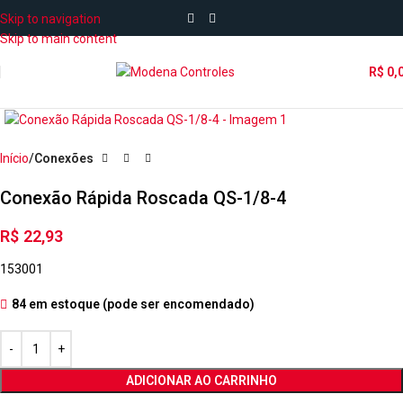
Skip to navigation
Skip to main content
R$
0,
Início
Conexões
Conexão Rápida Roscada QS-1/8-4
R$
22,93
153001
84 em estoque (pode ser encomendado)
ADICIONAR AO CARRINHO