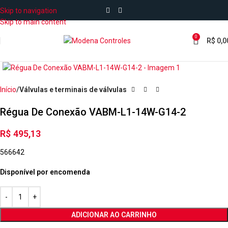
Skip to navigation
Skip to main content
0
R$
0,0
Início
Válvulas e terminais de válvulas
Régua De Conexão VABM-L1-14W-G14-2
R$
495,13
566642
Disponível por encomenda
ADICIONAR AO CARRINHO