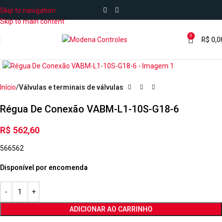
Skip to navigation
Skip to main content
0
R$
0,0
Início
Válvulas e terminais de válvulas
Régua De Conexão VABM-L1-10S-G18-6
R$
562,60
566562
Disponível por encomenda
ADICIONAR AO CARRINHO