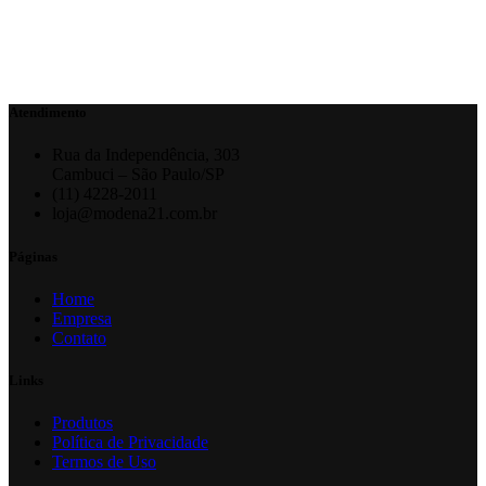
Atendimento
Rua da Independência, 303
Cambuci – São Paulo/SP
(11) 4228-2011
loja@modena21.com.br
Páginas
Home
Empresa
Contato
Links
Produtos
Política de Privacidade
Termos de Uso