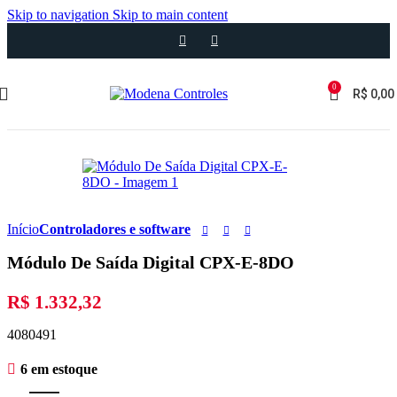
Skip to navigation
Skip to main content
0
R$
0,00
Início
Controladores e software
Módulo De Saída Digital CPX-E-8DO
R$
1.332,32
4080491
6 em estoque