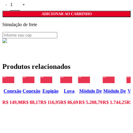
ADICIONAR AO CARRINHO
Simulação de frete
Produtos relacionados
Conexão
Conexão
Espigão
Luva
Módulo De
Módulo De
Vá
em L
rápida
N-3/8-P-9
QM-1/2-
Barramento
Entrada
rol
R$
149,98
R$
88,17
R$
116,95
R$
86,69
R$
5.208,79
R$
1.744,25
R$
LJK-1/4
CK-1/4-
1/2
CPX-E-PN
Digital
PK-9
CPX-E-
16DI