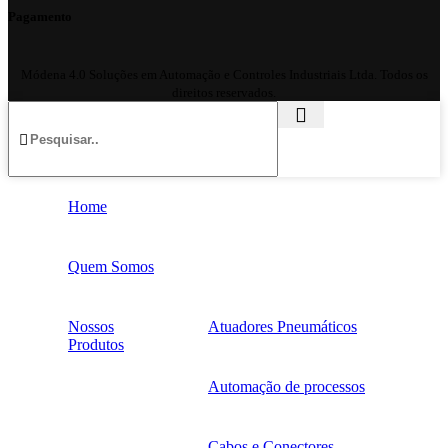
Pagamento
Módena 4.0 Soluções em Automação e Controles Industriais Ltda.
Todos os
direitos reservados.
Home
Quem Somos
Nossos
Atuadores Pneumáticos
Produtos
Automação de processos
Cabos e Conectores