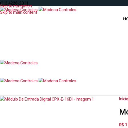
(11) 4228-2011
Skip to navigation
Skip to main content
H
Iníci
Mó
R$
1