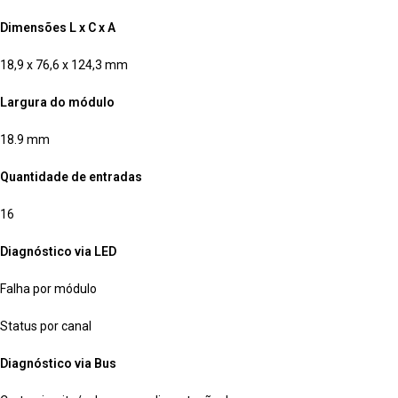
Dimensões L x C x A
18,9 x 76,6 x 124,3 mm
Largura do módulo
18.9 mm
Quantidade de entradas
16
Diagnóstico via LED
Falha por módulo
Status por canal
Diagnóstico via Bus