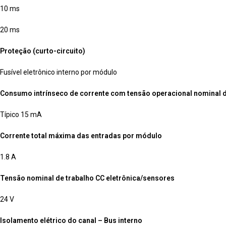
10 ms
20 ms
Proteção (curto-circuito)
Fusível eletrônico interno por módulo
Consumo intrínseco de corrente com tensão operacional nominal 
Típico 15 mA
Corrente total máxima das entradas por módulo
1.8 A
Tensão nominal de trabalho CC eletrônica/sensores
24 V
Isolamento elétrico do canal – Bus interno