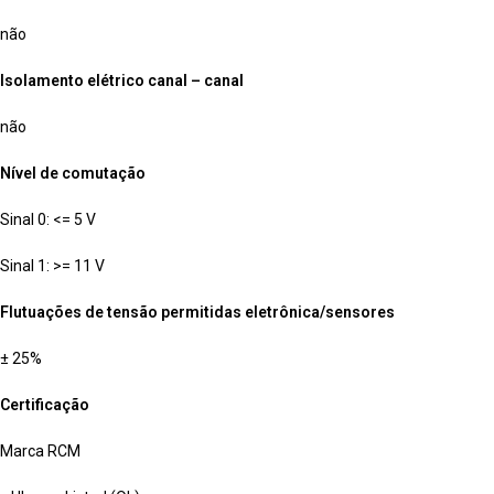
não
Isolamento elétrico canal – canal
não
Nível de comutação
Sinal 0: <= 5 V
Sinal 1: >= 11 V
Flutuações de tensão permitidas eletrônica/sensores
± 25%
Certificação
Marca RCM