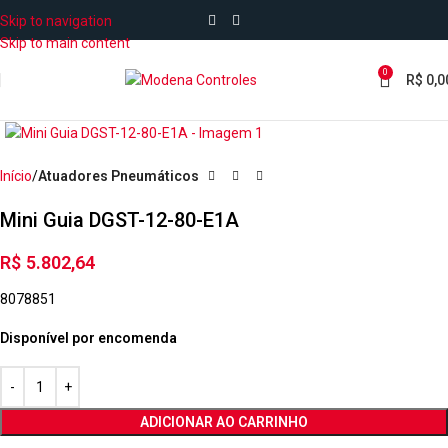
Skip to navigation
Skip to main content
0
R$
0,0
Início
Atuadores Pneumáticos
Mini Guia DGST-12-80-E1A
R$
5.802,64
8078851
Disponível por encomenda
ADICIONAR AO CARRINHO