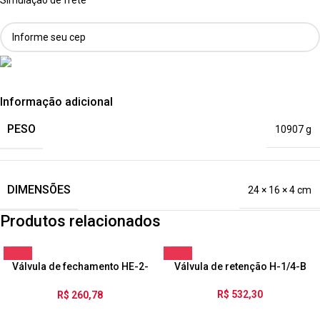
Simulação de frete
Informação adicional
PESO
10907 g
DIMENSÕES
24 × 16 × 4 cm
Produtos relacionados
Válvula de fechamento HE-2-
Válvula de retenção H-1/4-B
1/8-QS-6
R$
532,30
R$
260,78