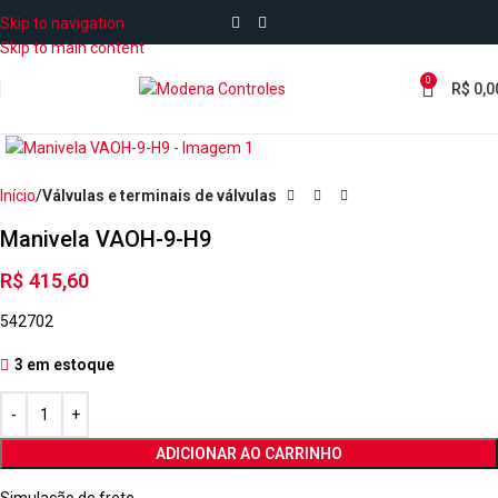
Skip to navigation
Skip to main content
0
R$
0,0
Início
Válvulas e terminais de válvulas
Manivela VAOH-9-H9
R$
415,60
542702
3 em estoque
ADICIONAR AO CARRINHO