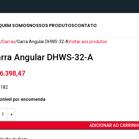
QUEM SOMOS
NOSSOS PRODUTOS
CONTATO
o
Garras
Garra Angular DHWS-32-A
Voltar aos produtos
rra Angular DHWS-32-A
6.398,47
0182
onível por encomenda
ADICIONAR AO CARRINH