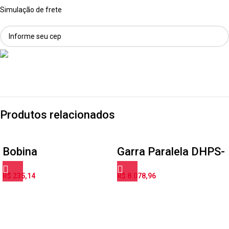
Simulação de frete
Produtos relacionados
Bobina
Garra Paralela DHPS-
eletromagnética
20-A
R$
235,14
R$
8.078,96
MSFG-24/42-50/60