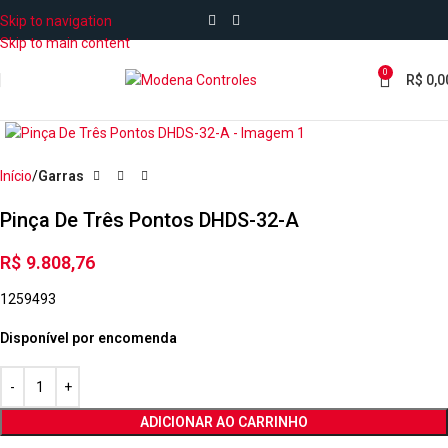
Skip to navigation
Skip to main content
0
R$
0,0
Início
Garras
Pinça De Três Pontos DHDS-32-A
R$
9.808,76
1259493
Disponível por encomenda
ADICIONAR AO CARRINHO