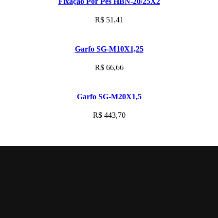
Fixação Por Pés HBN-20/25X2
R$
51,41
Garfo SG-M10X1,25
R$
66,66
Garfo SG-M20X1,5
R$
443,70