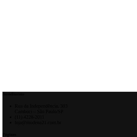
Atendimento
Rua da Independência, 303
Cambuci – São Paulo/SP
(11) 4228-2011
loja@modena21.com.br
Páginas