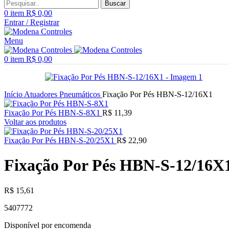
Buscar
0
item
R$
0,00
Entrar / Registrar
Menu
0
item
R$
0,00
Início
Atuadores Pneumáticos
Fixação Por Pés HBN-S-12/16X1
Fixação Por Pés HBN-S-8X1
R$
11,39
Voltar aos produtos
Fixação Por Pés HBN-S-20/25X1
R$
22,90
Fixação Por Pés HBN-S-12/16X
R$
15,61
5407772
Disponível por encomenda