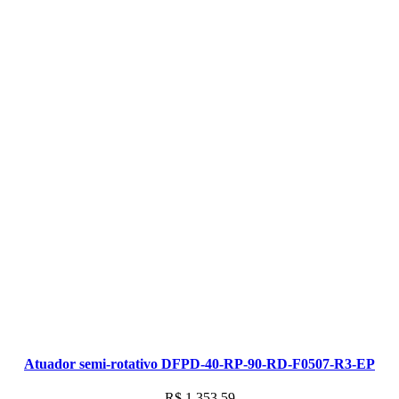
Atuador semi-rotativo DFPD-40-RP-90-RD-F0507-R3-EP
R$
1.353,59