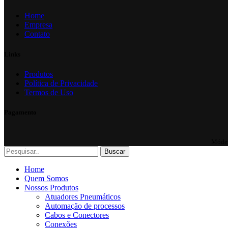
Home
Empresa
Contato
Links
Produtos
Política de Privacidade
Termos de Uso
Pagamento
Móden
Buscar
Home
Quem Somos
Nossos Produtos
Atuadores Pneumáticos
Automação de processos
Cabos e Conectores
Conexões