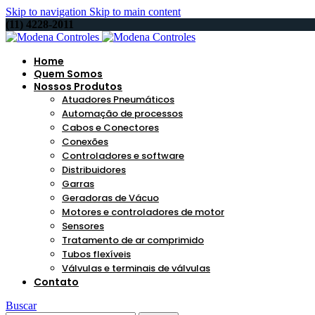
Skip to navigation
Skip to main content
(11) 4228-2011
Home
Quem Somos
Nossos Produtos
Atuadores Pneumáticos
Automação de processos
Cabos e Conectores
Conexões
Controladores e software
Distribuidores
Garras
Geradoras de Vácuo
Motores e controladores de motor
Sensores
Tratamento de ar comprimido
Tubos flexíveis
Válvulas e terminais de válvulas
Contato
Buscar