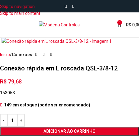
Skip to navigation
Skip to main content
0
R$
0,0
Início
Conexões
Conexão rápida em L roscada QSL-3/8-12
R$
79,68
153053
149 em estoque (pode ser encomendado)
ADICIONAR AO CARRINHO