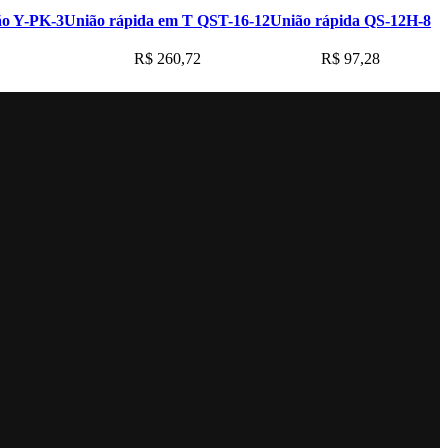
ão Y-PK-3
União rápida em T QST-16-12
União rápida QS-12H-8
R$
260,72
R$
97,28