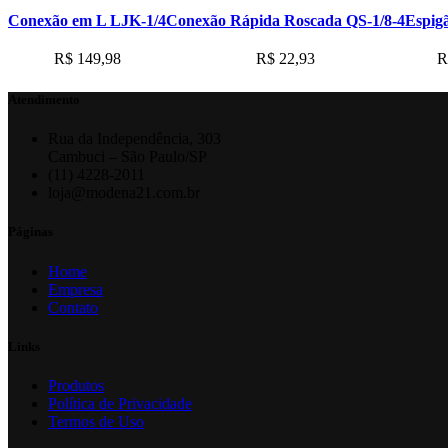
Conexão em L LJK-1/4
Conexão Rápida Roscada QS-1/8-4
Espig
R$
149,98
R$
22,93
R
Atendimento
Rua da Independência, 303
Cambuci – São Paulo/SP
(11) 4228-2011
loja@modena21.com.br
Páginas
Home
Empresa
Contato
Links
Produtos
Política de Privacidade
Termos de Uso