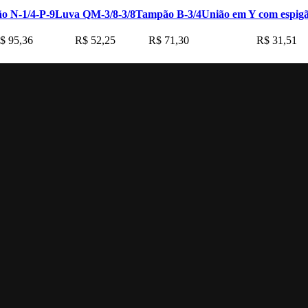
ão N-1/4-P-9
Luva QM-3/8-3/8
Tampão B-3/4
União em Y com espig
$
95,36
R$
52,25
R$
71,30
R$
31,51