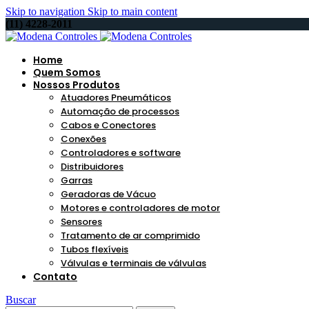
Skip to navigation
Skip to main content
(11) 4228-2011
Home
Quem Somos
Nossos Produtos
Atuadores Pneumáticos
Automação de processos
Cabos e Conectores
Conexões
Controladores e software
Distribuidores
Garras
Geradoras de Vácuo
Motores e controladores de motor
Sensores
Tratamento de ar comprimido
Tubos flexíveis
Válvulas e terminais de válvulas
Contato
Buscar