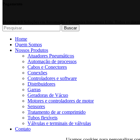
Pagamento
Módena 4.0 Soluções em Automação e Controles Industriais Ltda.
Todos os direit
Buscar
Home
Quem Somos
Nossos Produtos
Atuadores Pneumáticos
Automação de processos
Cabos e Conectores
Conexões
Controladores e software
Distribuidores
Garras
Geradoras de Vácuo
Motores e controladores de motor
Sensores
Tratamento de ar comprimido
Tubos flexíveis
Válvulas e terminais de válvulas
Contato
Usamos cookies para personalizar con