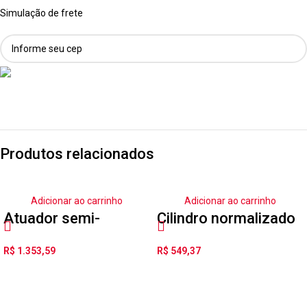
Simulação de frete
Produtos relacionados
Adicionar ao carrinho
Adicionar ao carrinho
Atuador semi-
Cilindro normalizado
rotativo DFPD-40-
DSNU-16-35-PPV-A
R$
1.353,59
R$
549,37
RP-90-RD-F0507-
R3-EP