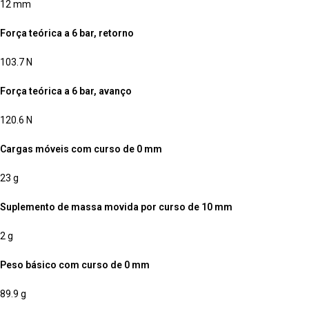
12 mm
Força teórica a 6 bar, retorno
103.7 N
Força teórica a 6 bar, avanço
120.6 N
Cargas móveis com curso de 0 mm
23 g
Suplemento de massa movida por curso de 10 mm
2 g
Peso básico com curso de 0 mm
89.9 g