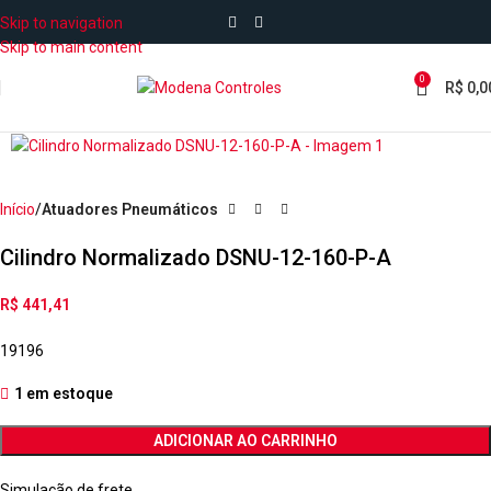
Skip to navigation
Skip to main content
0
R$
0,0
Início
Atuadores Pneumáticos
Cilindro Normalizado DSNU-12-160-P-A
R$
441,41
19196
1 em estoque
ADICIONAR AO CARRINHO
Simulação de frete