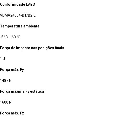
Conformidade LABS
VDMA24364-B1/B2-L
Temperatura ambiente
-5 °C … 60 °C
Força de impacto nas posições finais
1 J
Força máx. Fy
1487 N
Força máxima Fy estática
1600 N
Força máx. Fz