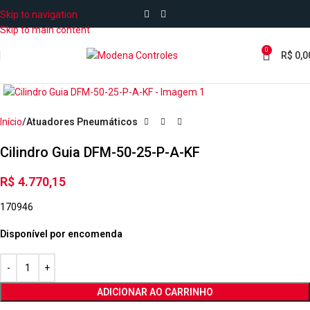
Skip to navigation
Skip to main content
0
R$
0,0
Início
Atuadores Pneumáticos
Cilindro Guia DFM-50-25-P-A-KF
R$
4.770,15
170946
Disponível por encomenda
ADICIONAR AO CARRINHO