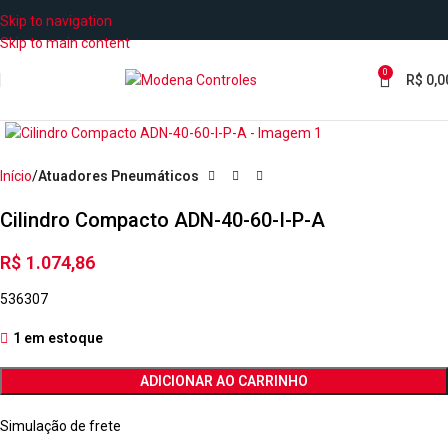
Skip to navigation
Skip to main content
0
R$
0,0
Início
Atuadores Pneumáticos
Cilindro Compacto ADN-40-60-I-P-A
R$
1.074,86
536307
1 em estoque
ADICIONAR AO CARRINHO
Simulação de frete