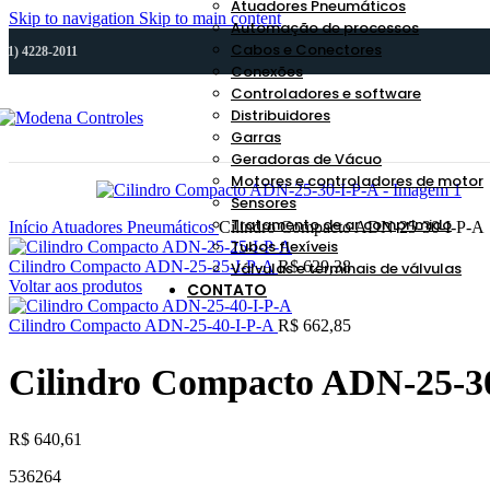
Atuadores Pneumáticos
Skip to navigation
Skip to main content
Automação de processos
Cabos e Conectores
(11) 4228-2011
Conexões
Controladores e software
Distribuidores
Garras
Geradoras de Vácuo
Motores e controladores de motor
Sensores
Tratamento de ar comprimido
Início
Atuadores Pneumáticos
Cilindro Compacto ADN-25-30-I-P-A
Tubos flexíveis
Cilindro Compacto ADN-25-25-I-P-A
R$
629,38
Válvulas e terminais de válvulas
Voltar aos produtos
CONTATO
Cilindro Compacto ADN-25-40-I-P-A
R$
662,85
Cilindro Compacto ADN-25-3
R$
640,61
536264