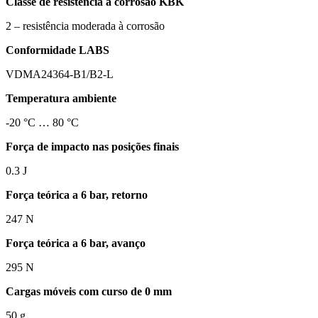
Classe de resistência à corrosão KBK
2 – resistência moderada à corrosão
Conformidade LABS
VDMA24364-B1/B2-L
Temperatura ambiente
-20 °C … 80 °C
Força de impacto nas posições finais
0.3 J
Força teórica a 6 bar, retorno
247 N
Força teórica a 6 bar, avanço
295 N
Cargas móveis com curso de 0 mm
50 g