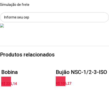
Simulação de frete
Produtos relacionados
Bobina
Bujão NSC-1/2-3-ISO
eletromagnética
R$
105,27
R$
235,14
MSFG-24/42-50/60