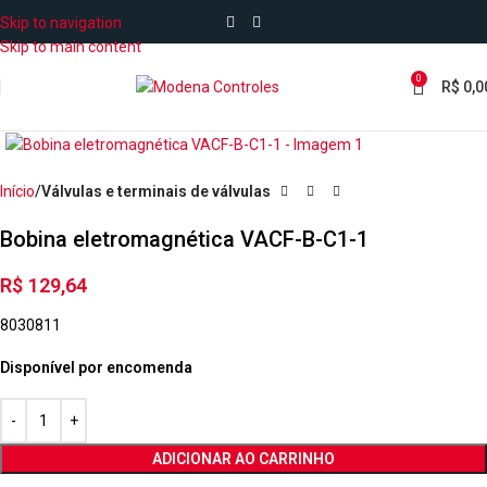
Skip to navigation
Skip to main content
0
R$
0,0
Início
Válvulas e terminais de válvulas
Bobina eletromagnética VACF-B-C1-1
R$
129,64
8030811
Disponível por encomenda
ADICIONAR AO CARRINHO