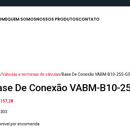
OME
QUEM SOMOS
NOSSOS PRODUTOS
CONTATO
o
Válvulas e terminais de válvulas
Base De Conexão VABM-B10-25S-G3
ase De Conexão VABM-B10-2
.157,28
6303
onível por encomenda