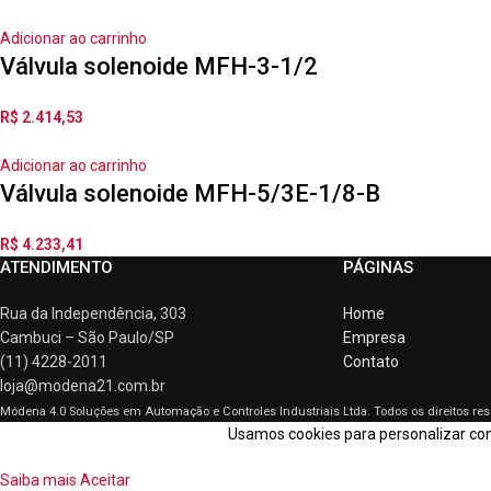
Adicionar ao carrinho
Válvula solenoide MFH-3-1/2
R$
2.414,53
Adicionar ao carrinho
Válvula solenoide MFH-5/3E-1/8-B
R$
4.233,41
ATENDIMENTO
PÁGINAS
Rua da Independência, 303
Home
Cambuci – São Paulo/SP
Empresa
(11) 4228-2011
Contato
loja@modena21.com.br
Módena 4.0 Soluções em Automação e Controles Industriais Ltda.
Todos os direitos re
Usamos cookies para personalizar cont
Saiba mais
Aceitar