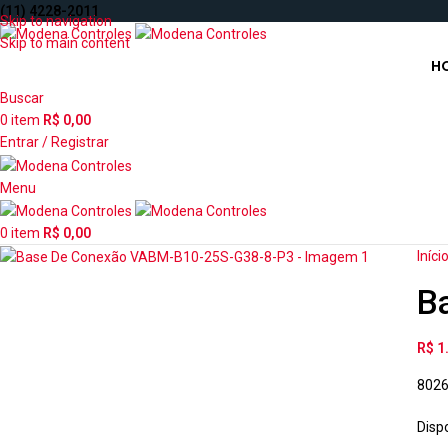
(11) 4228-2011
Skip to navigation
Skip to main content
H
Buscar
0
item
R$
0,00
Entrar / Registrar
Menu
0
item
R$
0,00
Iníci
B
R$
1
802
Disp