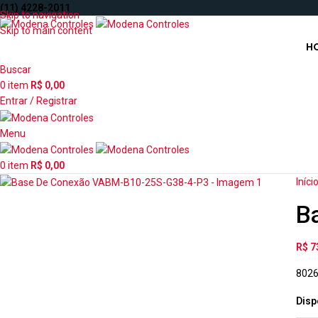
(11) 4228-2011
Skip to navigation
Skip to main content
H
Buscar
0
item
R$
0,00
Entrar / Registrar
Menu
0
item
R$
0,00
Iníci
B
R$
7
802
Disp