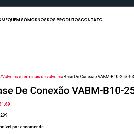
OME
QUEM SOMOS
NOSSOS PRODUTOS
CONTATO
o
Válvulas e terminais de válvulas
Base De Conexão VABM-B10-25S-G3
ase De Conexão VABM-B10-2
31,69
6299
onível por encomenda