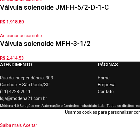
Válvula solenoide JMFH-5/2-D-1-C
R$
1.918,80
Adicionar ao carrinho
Válvula solenoide MFH-3-1/2
R$
2.414,53
ATENDIMENTO
PÁGINAS
Rua da Independência, 303
Home
Cambuci – São Paulo/SP
Empresa
(11) 4228-2011
Contato
loja@modena21.com.br
Módena 4.0 Soluções em Automação e Controles Industriais Ltda.
Todos os direitos re
Usamos cookies para personalizar cont
Saiba mais
Aceitar