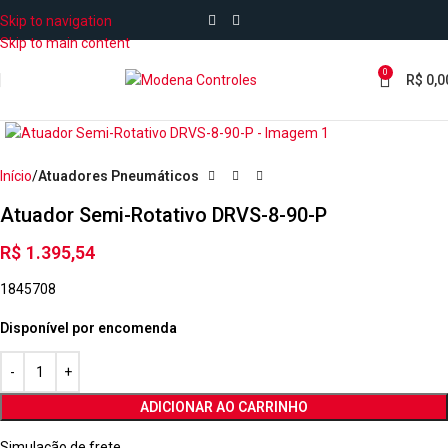
Skip to navigation
Skip to main content
0
R$
0,0
Início
Atuadores Pneumáticos
Atuador Semi-Rotativo DRVS-8-90-P
R$
1.395,54
1845708
Disponível por encomenda
ADICIONAR AO CARRINHO
Simulação de frete