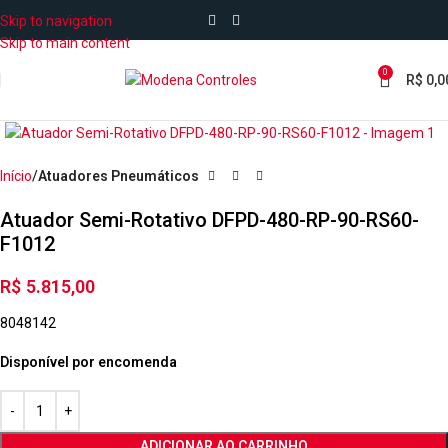
Skip to navigation
Skip to main content
0
R$
0,0
Início
Atuadores Pneumáticos
Atuador Semi-Rotativo DFPD-480-RP-90-RS60-
F1012
R$
5.815,00
8048142
Disponível por encomenda
ADICIONAR AO CARRINHO