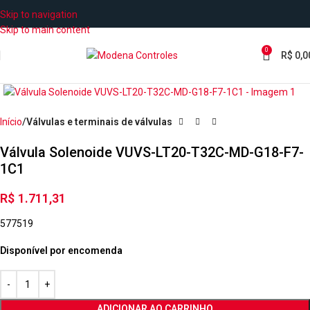
Skip to navigation
Skip to main content
0
R$
0,0
Início
Válvulas e terminais de válvulas
Válvula Solenoide VUVS-LT20-T32C-MD-G18-F7-
1C1
R$
1.711,31
577519
Disponível por encomenda
ADICIONAR AO CARRINHO