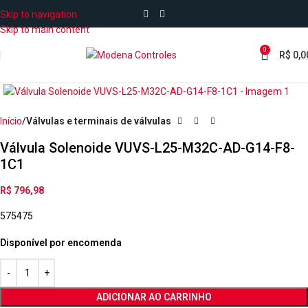
Skip to navigation
Skip to main content
0
R$
0,0
Início
Válvulas e terminais de válvulas
Válvula Solenoide VUVS-L25-M32C-AD-G14-F8-
1C1
R$
796,98
575475
Disponível por encomenda
ADICIONAR AO CARRINHO