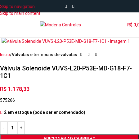
Skip to navigation
Skip to main content
R$
0,
Início
Válvulas e terminais de válvulas
Válvula Solenoide VUVS-L20-P53E-MD-G18-F7-
1C1
R$
1.178,33
575266
2 em estoque (pode ser encomendado)
ADICIONAR AO CARRINHO